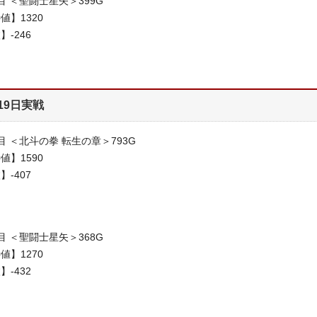
目 ＜聖闘士星矢＞399G
値】1320
】-246
19日実戦
目 ＜北斗の拳 転生の章＞793G
値】1590
】-407
目 ＜聖闘士星矢＞368G
値】1270
】-432