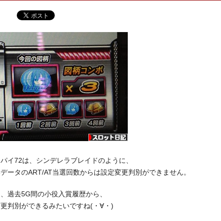
パイ72は、シンデレラブレイドのように、
データのART/AT当選回数からは設定変更判別ができません。
、過去5G間の小役入賞履歴から、
更判別ができるみたいですね(・∀・)