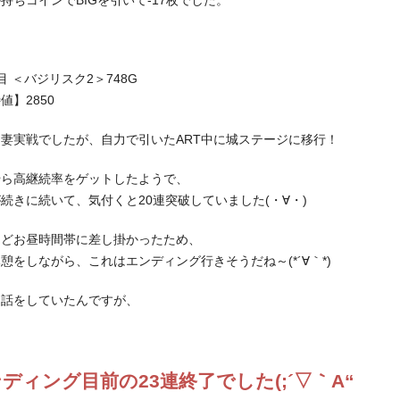
持ちコインでBIGを引いて-17枚でした。
目 ＜バジリスク2＞748G
値】2850
妻実戦でしたが、自力で引いたART中に城ステージに移行！
やら高継続率をゲットしたようで、
続きに続いて、気付くと20連突破していました(・∀・)
うどお昼時間帯に差し掛かったため、
憩をしながら、これはエンディング行きそうだね～(*´∀｀*)
て話をしていたんですが、
ディング目前の23連終了でした(;´▽｀A“