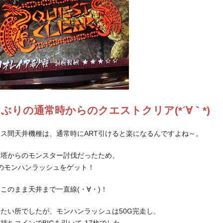
ぶりの通常時からのクエストクリア(*´∀｀*)
ス間天井機種は、通常時にART引けると楽になるんですよね～。
も塔からのモンスター討伐だったため、
Gのモンハンラッシュをゲット！
このまま天井まで一直線(・∀・)！
たい所でしたが、モンハンラッシュは50G完走し、