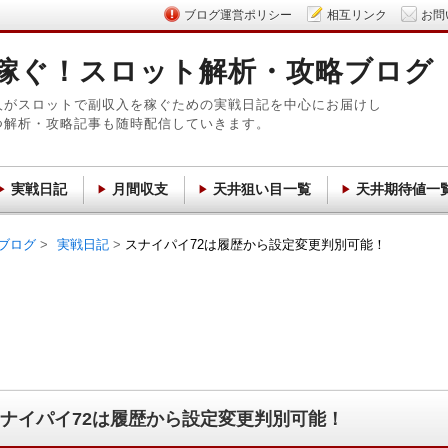
ブログ運営ポリシー
相互リンク
お問
稼ぐ！スロット解析・攻略ブログ
人がスロットで副収入を稼ぐための実戦日記を中心にお届けし
つ解析・攻略記事も随時配信していきます。
実戦日記
月間収支
天井狙い目一覧
天井期待値一
ブログ
実戦日記
スナイパイ72は履歴から設定変更判別可能！
ナイパイ72は履歴から設定変更判別可能！