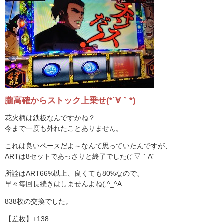
朧高確からストック上乗せ(*´∀｀*)
花火柄は鉄板なんですかね？
今まで一度も外れたことありません。
これは良いペースだよ～なんて思っていたんですが、
ARTは8セットであっさりと終了でした(;´▽｀A“
所詮はART66%以上、良くても80%なので、
早々毎回長続きはしませんよね(;^_^A
838枚の交換でした。
【差枚】+138