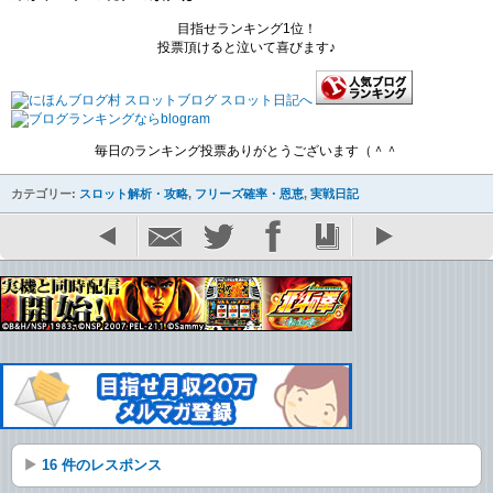
目指せランキング1位！
投票頂けると泣いて喜びます♪
毎日のランキング投票ありがとうございます（＾＾
カテゴリー:
スロット解析・攻略
,
フリーズ確率・恩恵
,
実戦日記
16 件のレスポンス