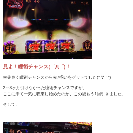
見よ！瞳術チャンス(゜Д゜)！
幸先良く瞳術チャンスから赤7揃いをゲットでした(*´∀｀*)
2～3ヶ月引けなかった瞳術チャンスですが、
ここに来て一気に収束し始めたのか、この後もう1回引きました。
そして、