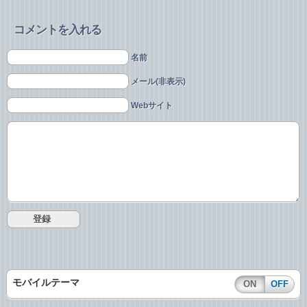
コメントを入れる
名前
メール(非表示)
Webサイト
モバイルテーマ
ON
OFF