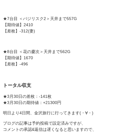
★7台目 ＜バジリスク2＞天井まで557G
【期待値】2410
【差枚】-312(妻)
★8台目 ＜花の慶次＞天井まで562G
【期待値】1670
【差枚】-496
トータル収支
★3月30日の差枚：-141枚
★3月30日の期待値：+21300円
明日より4日間、金沢旅行に行ってきます(・∀・)
ブログの記事は予約投稿で設定済みですが、
コメントの承認&返信は遅くなると思いますので、