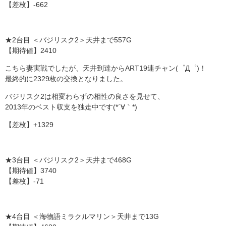
【差枚】-662
★2台目 ＜バジリスク2＞天井まで557G
【期待値】2410
こちら妻実戦でしたが、天井到達からART19連チャン(゜Д゜)！
最終的に2329枚の交換となりました。
バジリスク2は相変わらずの相性の良さを見せて、
2013年のベスト収支を独走中です(*´∀｀*)
【差枚】+1329
★3台目 ＜バジリスク2＞天井まで468G
【期待値】3740
【差枚】-71
★4台目 ＜海物語ミラクルマリン＞天井まで13G