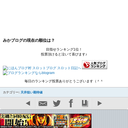
みかブログの現在の順位は？
目指せランキング1位！
投票頂けると泣いて喜びます♪
毎日のランキング投票ありがとうございます（＾＾
カテゴリー:
天井狙い期待値