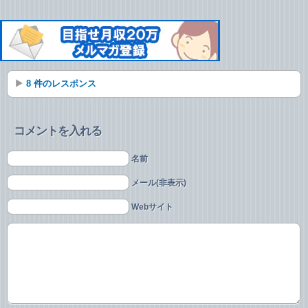
8 件のレスポンス
コメントを入れる
名前
メール(非表示)
Webサイト