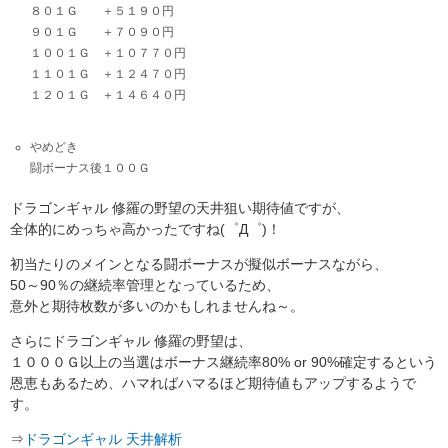
８０１Ｇ ＋５１９０円
９０１Ｇ ＋７０９０円
１００１Ｇ ＋１０７７０円
１１０１Ｇ ＋１２４７０円
１２０１Ｇ ＋１４６４０円
やめどき
闘ボーナス後１００Ｇ
ドラゴンギャル 修羅の野望の天井狙い期待値ですが、
全体的にめっちゃ高かったですね(゜Д゜)！
初当たりのメインとなる闘ボーナスが擬似ボーナスながら、
50～90％の継続率管理となっているため、
意外と期待枚数が多いのかもしれませんね～。
さらにドラゴンギャル 修羅の野望は、
１０００Ｇ以上の当選はボーナス継続率80% or 90%確定するという
恩恵もあるため、ハマればハマるほど期待値もアップするようで
す。
⇒
ドラゴンギャル 天井解析