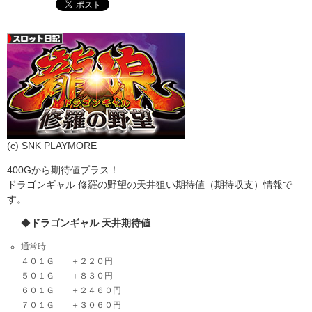
(c) SNK PLAYMORE
400Gから期待値プラス！
ドラゴンギャル 修羅の野望の天井狙い期待値（期待収支）情報で
す。
◆
ドラゴンギャル 天井期待値
通常時
４０１Ｇ ＋２２０円
５０１Ｇ ＋８３０円
６０１Ｇ ＋２４６０円
７０１Ｇ ＋３０６０円