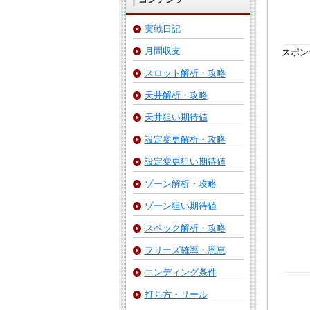
実戦日記
月間収支
スポン
スロット解析・攻略
天井解析・攻略
天井狙い期待値
設定変更解析・攻略
設定変更狙い期待値
ゾーン解析・攻略
ゾーン狙い期待値
スペック解析・攻略
フリーズ確率・恩恵
エンディング条件
打ち方・リール