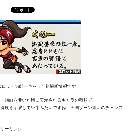
スロットの朝一キャラ判別解析情報です。
ュー画面を開いた時に表示されるキャラの種類で、
期待度を示唆しているみたいですね。天国ゾーン狙いのチャンス！
ンサーリンク