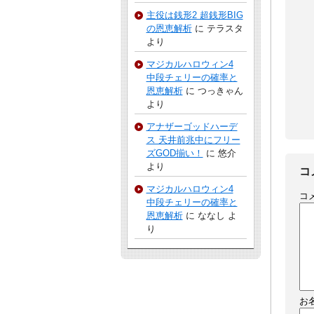
主役は銭形2 超銭形BIG
の恩恵解析
に
テラスタ
より
マジカルハロウィン4
中段チェリーの確率と
恩恵解析
に
つっきゃん
より
アナザーゴッドハーデ
ス 天井前兆中にフリー
ズGOD揃い！
に
悠介
より
コ
マジカルハロウィン4
コ
中段チェリーの確率と
恩恵解析
に
ななし
よ
り
お