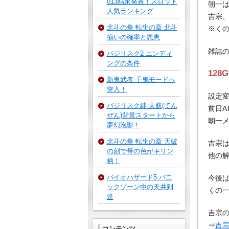
013結果発表！スロット
朝一
人気ランキング
吉宗
北斗の拳 転生の章 北斗
※く
揃いの確率と恩恵
雑誌
バジリスク2 エンディ
ングの条件
128
新鬼武者 千鬼モードへ
突入！
設定
バジリスク絆 天膳(てん
前日A
ぜん)背景スタートから
朝一メ
夢幻泡影！
北斗の拳 転生の章 天破
吉宗は
の刻で帯の色がキリン
他の
柄！
バイオハザード5 パニ
今後
ックゾーン中の天井到
くの一
達
吉宗
⇒
吉宗
コンテンツ