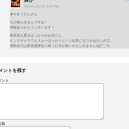
みか
2014年1月23日 9:29 PM
★やきうどんさん
ちび姫も出るんですね！
情報ありがとうございます！
基本据え置きばっかりのお店だと、
ピンクキャラでもスルーばっかりという結果になりかねないので、
現時点では変更濃厚台に絞った方が良いかもしれませんね(;^_^A
メントを残す
メント
名前