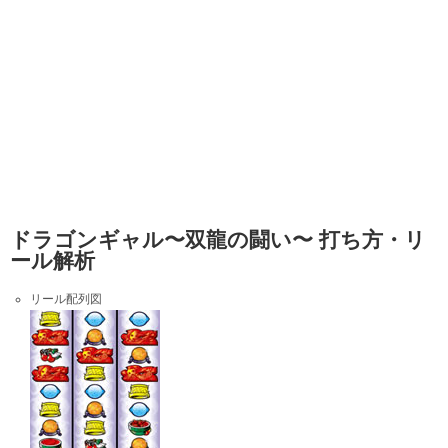
ドラゴンギャル〜双龍の闘い〜 打ち方・リ
ール解析
リール配列図