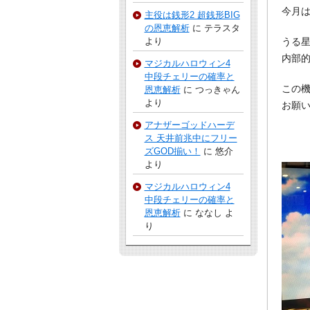
今月は
主役は銭形2 超銭形BIG
の恩恵解析
に
テラスタ
より
うる星
内部的
マジカルハロウィン4
中段チェリーの確率と
この機
恩恵解析
に
つっきゃん
より
お願
アナザーゴッドハーデ
ス 天井前兆中にフリー
ズGOD揃い！
に
悠介
より
マジカルハロウィン4
中段チェリーの確率と
恩恵解析
に
ななし
よ
り