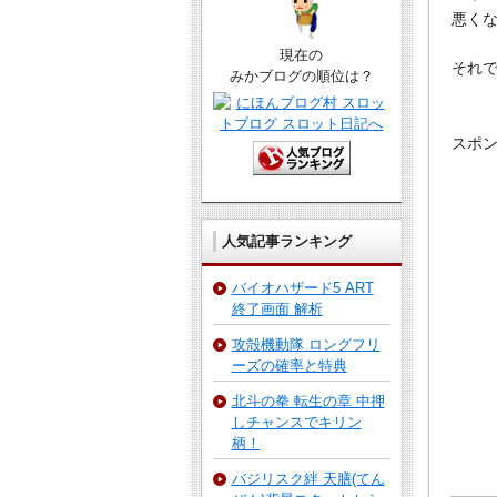
悪く
現在の
それで
みかブログの順位は？
スポ
人気記事ランキング
バイオハザード5 ART
終了画面 解析
攻殻機動隊 ロングフリ
ーズの確率と特典
北斗の拳 転生の章 中押
しチャンスでキリン
柄！
バジリスク絆 天膳(てん