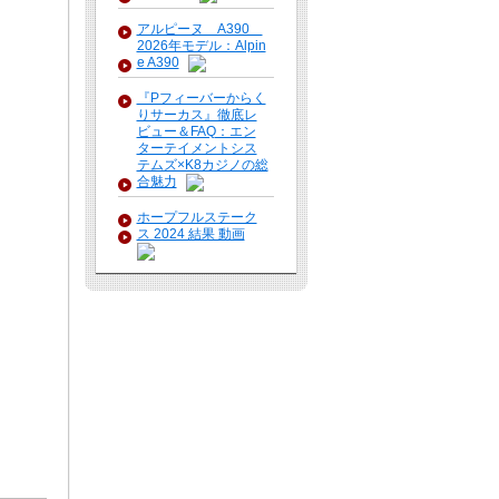
アルピーヌ A390
2026年モデル：Alpin
e A390
『Pフィーバーからく
りサーカス』徹底レ
ビュー＆FAQ：エン
ターテイメントシス
テムズ×K8カジノの総
合魅力
ホープフルステーク
ス 2024 結果 動画
すろらぼで今読むべ
き！オススメ機種5選
と見どころを紹介
【元オンカジ中の人
が徹底解説】バカラ
の絞り(スクイーズ)の
やり方・方法
山本昌
山本昌