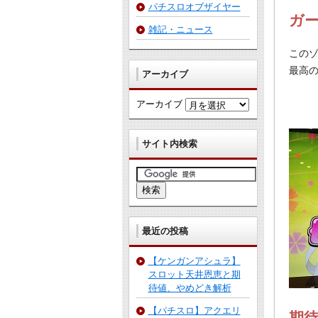
パチスロオブザイヤー
ガー
雑記・ニュース
この
最高
アーカイブ
アーカイブ
サイト内検索
最近の投稿
【ケンガンアシュラ】
スロット天井恩恵と期
待値、やめどき解析
【パチスロ】アクエリ
期待