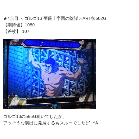
★4台目 ＜ゴルゴ13 薔薇十字団の陰謀＞ART後502G
【期待値】1080
【差枚】-107
ゴルゴ13の565G狙いでしたが、
アツそうな演出に発展するもスルーでした(;^_^A