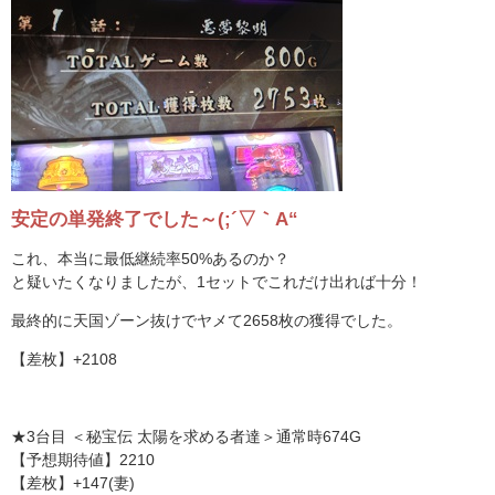
安定の単発終了でした～(;´▽｀A“
これ、本当に最低継続率50%あるのか？
と疑いたくなりましたが、1セットでこれだけ出れば十分！
最終的に天国ゾーン抜けでヤメて2658枚の獲得でした。
【差枚】+2108
★3台目 ＜秘宝伝 太陽を求める者達＞通常時674G
【予想期待値】2210
【差枚】+147(妻)