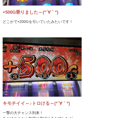
+500G乗りました～(*´∀｀*)
どこかで+200Gを引いていたみたいです！
キモチイイ～♪トロける～(*´∀｀*)
一撃の大チャンス到来！