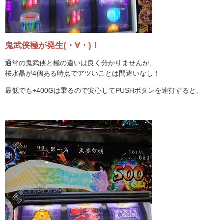
鬼武侠極が発生(・∀・)！
通常の鬼武侠と極の違いは良く分かりませんが、
桜水晶が4個ある時点でアツいことは間違いなし！
最低でも+400Gは乗るので安心してPUSHボタンを連打すると、