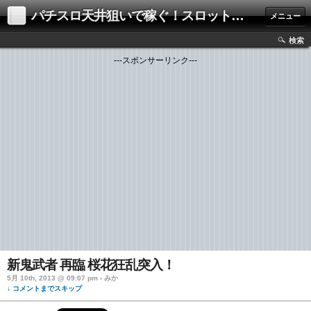
パチスロ天井狙いで稼ぐ！スロット解析・攻略ブログ
メニュー
検索
---スポンサーリンク---
新鬼武者 再臨 桜花狂乱突入！
5月 10th, 2013 @ 09:07 pm › みか
↓ コメントまでスキップ