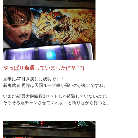
やっぱり当選していました(*´∀｀*)
見事にAT引き戻しに成功です！
新鬼武者 再臨は天国ループ率が高いのが良いですね。
いまだAT最大継続数3セットしか経験していないので、
そろそろ連チャンさせてくれよ～と祈りながら打つと、