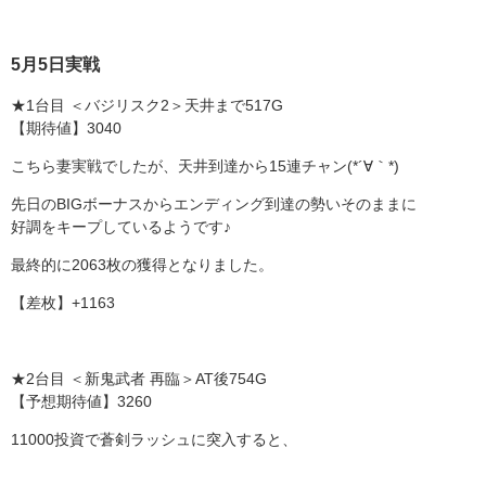
5月5日実戦
★1台目 ＜バジリスク2＞天井まで517G
【期待値】3040
こちら妻実戦でしたが、天井到達から15連チャン(*´∀｀*)
先日のBIGボーナスからエンディング到達の勢いそのままに
好調をキープしているようです♪
最終的に2063枚の獲得となりました。
【差枚】+1163
★2台目 ＜新鬼武者 再臨＞AT後754G
【予想期待値】3260
11000投資で蒼剣ラッシュに突入すると、