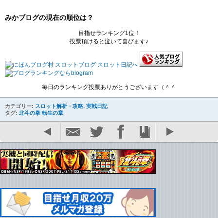
みかブログの現在の順位は？
目指せランキング1位！
投票頂けると泣いて喜びます♪
毎日のランキング投票ありがとうございます（＾＾
カテゴリー:
スロット解析・攻略
,
実戦日記
タグ:
北斗の拳 転生の章