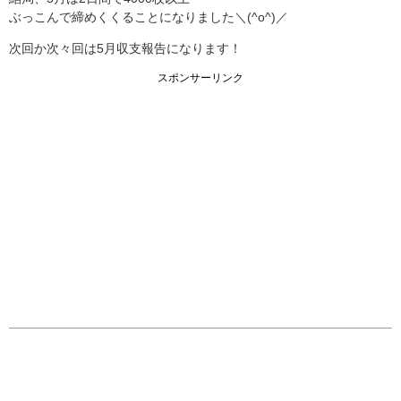
ぶっこんで締めくくることになりました＼(^o^)／
次回か次々回は5月収支報告になります！
スポンサーリンク