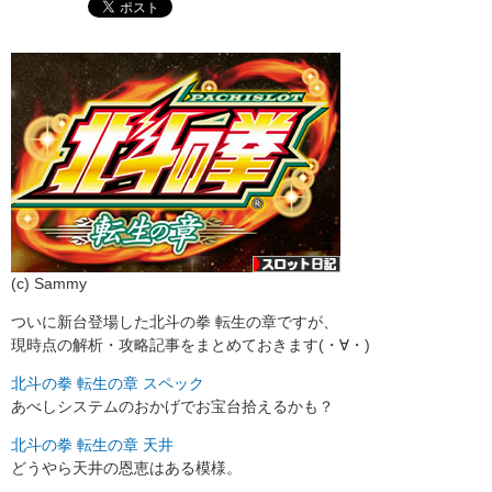
(c) Sammy
ついに新台登場した北斗の拳 転生の章ですが、
現時点の解析・攻略記事をまとめておきます(・∀・)
北斗の拳 転生の章 スペック
あべしシステムのおかげでお宝台拾えるかも？
北斗の拳 転生の章 天井
どうやら天井の恩恵はある模様。