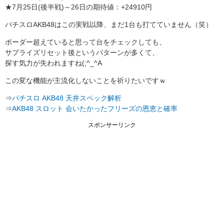
★7月25日(後半戦)～26日の期待値：+24910円
パチスロAKB48はこの実戦以降、まだ1台も打てていません（笑）
ボーダー超えていると思って台をチェックしても、
サプライズリセット後というパターンが多くて、
探す気力が失われますね(;^_^A
この変な機能が主流化しないことを祈りたいですｗ
⇒
パチスロ AKB48 天井スペック解析
⇒
AKB48 スロット 会いたかったフリーズの恩恵と確率
スポンサーリンク