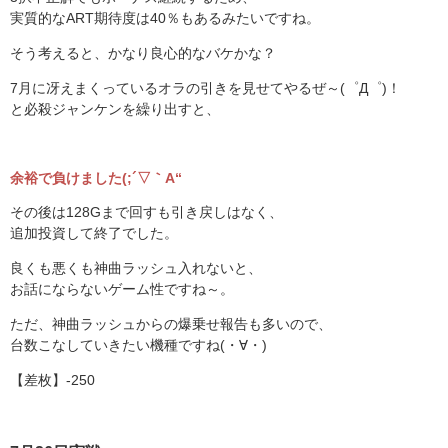
実質的なART期待度は40％もあるみたいですね。
そう考えると、かなり良心的なバケかな？
7月に冴えまくっているオラの引きを見せてやるぜ～(゜Д゜)！
と必殺ジャンケンを繰り出すと、
余裕で負けました(;´▽｀A“
その後は128Gまで回すも引き戻しはなく、
追加投資して終了でした。
良くも悪くも神曲ラッシュ入れないと、
お話にならないゲーム性ですね～。
ただ、神曲ラッシュからの爆乗せ報告も多いので、
台数こなしていきたい機種ですね(・∀・)
【差枚】-250