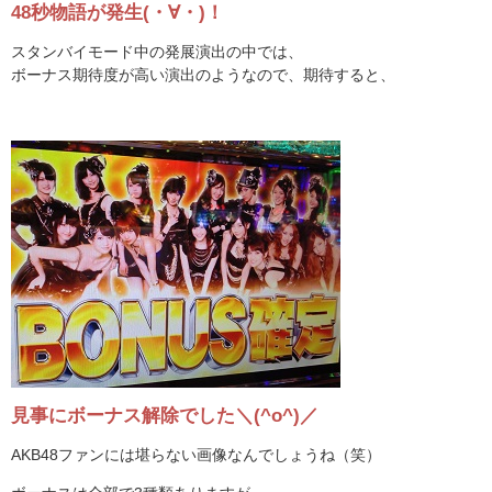
48秒物語が発生(・∀・)！
スタンバイモード中の発展演出の中では、
ボーナス期待度が高い演出のようなので、期待すると、
見事にボーナス解除でした＼(^o^)／
AKB48ファンには堪らない画像なんでしょうね（笑）