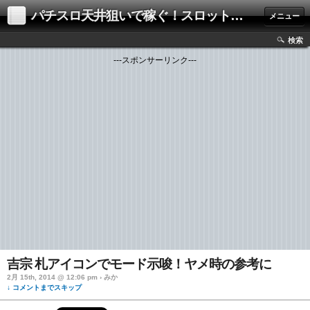
パチスロ天井狙いで稼ぐ！スロット解析・攻略ブログ
メニュー
検索
---スポンサーリンク---
吉宗 札アイコンでモード示唆！ヤメ時の参考に
2月 15th, 2014 @ 12:06 pm › みか
↓ コメントまでスキップ