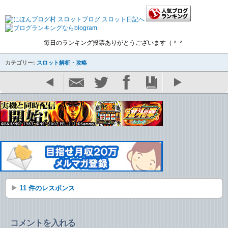
毎日のランキング投票ありがとうございます（＾＾
カテゴリー:
スロット解析・攻略
11 件のレスポンス
コメントを入れる