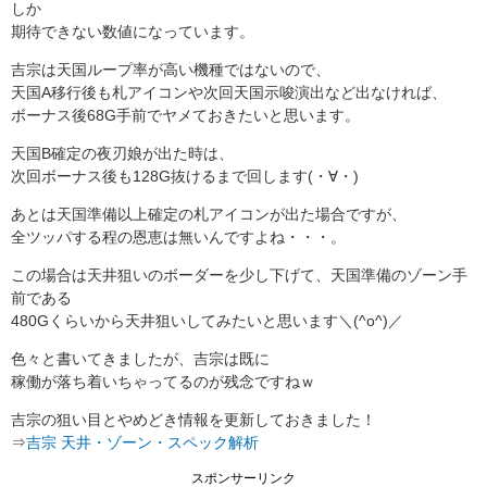
しか
期待できない数値になっています。
吉宗は天国ループ率が高い機種ではないので、
天国A移行後も札アイコンや次回天国示唆演出など出なければ、
ボーナス後68G手前でヤメておきたいと思います。
天国B確定の夜刃娘が出た時は、
次回ボーナス後も128G抜けるまで回します(・∀・)
あとは天国準備以上確定の札アイコンが出た場合ですが、
全ツッパする程の恩恵は無いんですよね・・・。
この場合は天井狙いのボーダーを少し下げて、天国準備のゾーン手
前である
480Gくらいから天井狙いしてみたいと思います＼(^o^)／
色々と書いてきましたが、吉宗は既に
稼働が落ち着いちゃってるのが残念ですねｗ
吉宗の狙い目とやめどき情報を更新しておきました！
⇒
吉宗 天井・ゾーン・スペック解析
スポンサーリンク