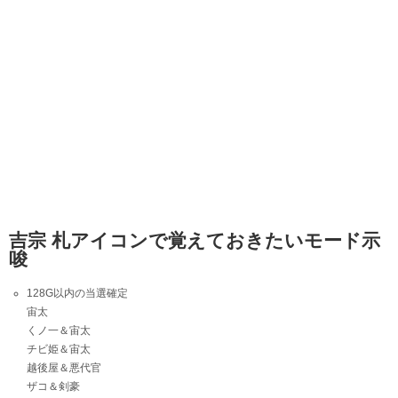
吉宗 札アイコンで覚えておきたいモード示
唆
128G以内の当選確定
宙太
くノ一＆宙太
チビ姫＆宙太
越後屋＆悪代官
ザコ＆剣豪