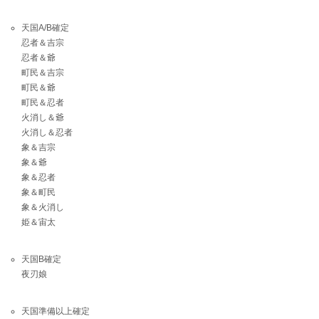
天国A/B確定
忍者＆吉宗
忍者＆爺
町民＆吉宗
町民＆爺
町民＆忍者
火消し＆爺
火消し＆忍者
象＆吉宗
象＆爺
象＆忍者
象＆町民
象＆火消し
姫＆宙太
天国B確定
夜刃娘
天国準備以上確定