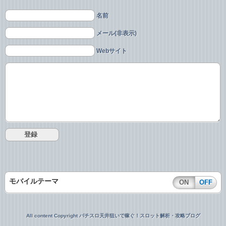
名前
メール(非表示)
Webサイト
モバイルテーマ
ON
OFF
All content Copyright パチスロ天井狙いで稼ぐ！スロット解析・攻略ブログ