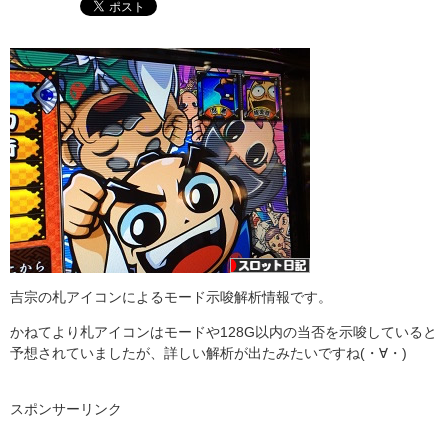
吉宗の札アイコンによるモード示唆解析情報です。
かねてより札アイコンはモードや128G以内の当否を示唆していると
予想されていましたが、詳しい解析が出たみたいですね(・∀・)
スポンサーリンク