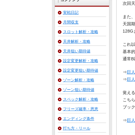
次回
実戦日記
また
月間収支
天国
128
スロット解析・攻略
天井解析・攻略
これ
天井狙い期待値
基本的
通常B
設定変更解析・攻略
設定変更狙い期待値
⇒
巨人
⇒
巨人
ゾーン解析・攻略
ゾーン狙い期待値
覚え
スペック解析・攻略
こちら
ブック
フリーズ確率・恩恵
エンディング条件
⇒
巨人
打ち方・リール