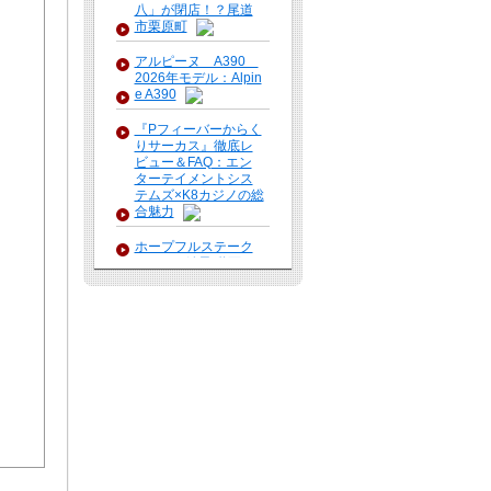
八」が閉店！？尾道
市栗原町
アルピーヌ A390
2026年モデル：Alpin
e A390
『Pフィーバーからく
りサーカス』徹底レ
ビュー＆FAQ：エン
ターテイメントシス
テムズ×K8カジノの総
合魅力
ホープフルステーク
ス 2024 結果 動画
すろらぼで今読むべ
き！オススメ機種5選
と見どころを紹介
【元オンカジ中の人
が徹底解説】バカラ
の絞り(スクイーズ)の
やり方・方法
山本昌