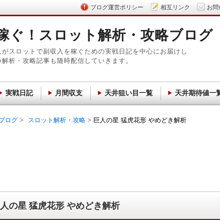
ブログ運営ポリシー
相互リンク
お問
稼ぐ！スロット解析・攻略ブログ
人がスロットで副収入を稼ぐための実戦日記を中心にお届けし
つ解析・攻略記事も随時配信していきます。
実戦日記
月間収支
天井狙い目一覧
天井期待値一
ブログ
スロット解析・攻略
巨人の星 猛虎花形 やめどき解析
人の星 猛虎花形 やめどき解析