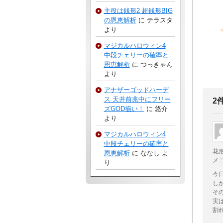
主役は銭形2 超銭形BIG
の恩恵解析
に
テラスタ
より
マジカルハロウィン4
中段チェリーの確率と
恩恵解析
に
つっきゃん
より
アナザーゴッドハーデ
ス 天井前兆中にフリー
2
ズGOD揃い！
に
悠介
より
マジカルハロウィン4
中段チェリーの確率と
花形
恩恵解析
に
ななし
よ
メ
り
今
しか
その
実
割れ