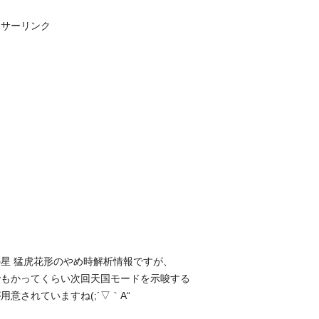
ンサーリンク
星 猛虎花形のやめ時解析情報ですが、
でもかってくらい次回天国モードを示唆する
用意されていますね(;´▽｀A“