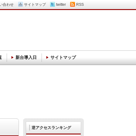
い合わせ
サイトマップ
twitter
RSS
覧
新台導入日
サイトマップ
逆アクセスランキング