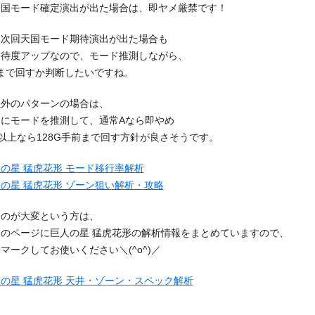
天国モード確定演出が出た場合は、即ヤメ厳禁です！
、次回天国モード期待演出が出た場合も
期待度アップなので、モード推測しながら、
Gまで回すか判断したいですね。
以外のパターンの場合は、
にモードを推測して、通常Aなら即やめ
以上なら128G手前まで回す方針が良さそうです。
の星 猛虎花形 モード移行率解析
の星 猛虎花形 ゾーン狙い解析・攻略
るのが大変という方は、
のページに巨人の星 猛虎花形の解析情報をまとめていますので、
マークしてお使いください＼(^o^)／
の星 猛虎花形 天井・ゾーン・スペック解析