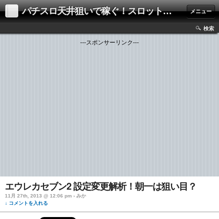
パチスロ天井狙いで稼ぐ！スロット解析・攻略ブログ
メニュー
検索
---スポンサーリンク---
エウレカセブン2 設定変更解析！朝一は狙い目？
11月 27th, 2013 @ 12:06 pm › みか
↓ コメントを入れる