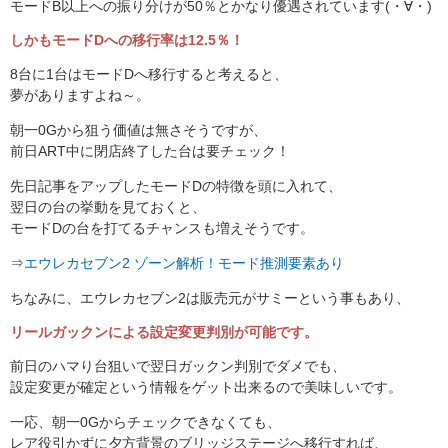
モードB以上への振り分けが50％とかなり優遇されています(・∀・)
しかもモードDへの移行率は12.5％！
8台に1台はモードDへ移行すると考えると、
夢がありますよね～。
朝一0Gから狙う価値は無さそうですが、
前日ART中に閉店終了した台は要チェック！
先日記事をアップしたモードDの特徴を頭に入れて、
翌日の台の挙動を見ておくと、
モードDの台を打てるチャンスも増えそうです。
⇒
エウレカセブン2 ゾーン解析！モード推測要素あり
ちなみに、エウレカセブン2は販売元がサミーという事もあり、
リールガックンによる設定変更判別が可能です。
前日のハマり台狙いで翌日ガックン判別でダメでも、
設定変更が確定という情報をゲット出来るので美味しいです。
一応、朝一0Gからチェックできなくても、
レア役引かずに夕方背景のブリッジステージへ移行すれば、