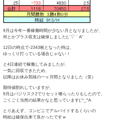
9月は今年一番稼働時間が少ない月となりましたが、
何とかプラス収支は確保しました(;´▽｀A“
12日の時点で-2343枚となった時は、
ゆっくり打っている場合じゃない！
と4日連続で稼働してみましたが、
一気に回収できたため、
以降はお休み気味の一ヶ月間となりました（笑）
期待値割れしていますが、
9月はバジリスク2でリセット喰らったりもしたので、
ごくごく当然の結果かなと思っています(;^_^A
とりあえず、コンビニでアルバイトするくらいの
時給は確保出来て良かったですｗ