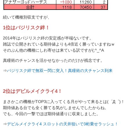
続いて機種別収支ですが、
1位はバジリスク絆！
2014年はバジリスク絆の安定感が半端ないです。
雑誌で公開されている期待値よりも4倍近く勝っていますねｗ
そのぶん他の機種にしわ寄せは来ている訳ですが(;^_^A
真瞳術のチャンスを活かせなかったのだけが残念です。
⇒
バジリスク絆で無双一閃に突入！真瞳術の大チャンス到来
2位はデビルメイクライ4！
まさかこの機種がTOP3に入ってくる月がやって来るとは(゜Д゜)！
期待値ある台でも全く勝てる気がしませんでしたからね。
でも、今回の一撃でほぼ期待値通りに収束しました。
⇒
デビルメイクライ4 スロットの天井狙いで3桁乗せラッシュ！