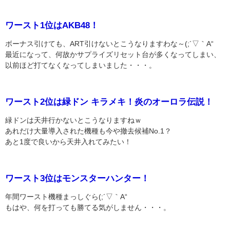
ワースト1位はAKB48！
ボーナス引けても、ART引けないとこうなりますわな～(;´▽｀A“
最近になって、何故かサプライズリセット台が多くなってしまい、
以前ほど打てなくなってしまいました・・・。
ワースト2位は緑ドン キラメキ！炎のオーロラ伝説！
緑ドンは天井行かないとこうなりますねｗ
あれだけ大量導入された機種も今や撤去候補No.1？
あと1度で良いから天井入れてみたい！
ワースト3位はモンスターハンター！
年間ワースト機種まっしぐら(;´▽｀A“
もはや、何を打っても勝てる気がしません・・・。