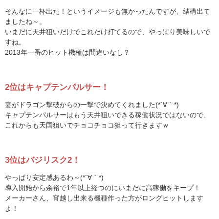
そんなに一杯出た！というイメージも無かったんですが、結構出て
ましたね～。
いまだに天井狙いだけでこれだけ打てるので、やっぱり美味しいで
すね。
2013年一番のヒット機種は間違いなし？
2位はキャプテンパルサー！
妻がドラゴン撃破からの一撃で決めてくれました(*´∀｀*)
キャプテンパルサーはもう天井狙いできる稼働状況ではないので、
これからも天国狙いでチョコチョコ狙って行きますｗ
3位はバジリスク2！
やっぱり安定感あるわ～(*´∀｀*)
導入開始から余裕で1年以上経つのにいまだに高稼働をキープ！
メーカーさん、宵越し出来る機種作った方がロングヒットします
よ！