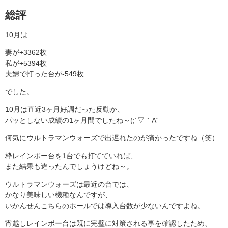
総評
10月は
妻が+3362枚
私が+5394枚
夫婦で打った台が-549枚
でした。
10月は直近3ヶ月好調だった反動か、
パッとしない成績の1ヶ月間でしたね～(;´▽｀A“
何気にウルトラマンウォーズで出遅れたのが痛かったですね（笑）
枠レインボー台を1台でも打てていれば、
また結果も違ったんでしょうけどね～。
ウルトラマンウォーズは最近の台では、
かなり美味しい機種なんですが、
いかんせんこちらのホールでは導入台数が少ないんですよね。
宵越しレインボー台は既に完璧に対策される事を確認したため、