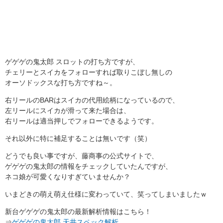
ゲゲゲの鬼太郎 スロットの打ち方ですが、
チェリーとスイカをフォローすれば取りこぼし無しの
オーソドックスな打ち方ですね～。
右リールのBARはスイカの代用絵柄になっているので、
左リールにスイカが滑って来た場合は、
右リールは適当押しでフォローできるようです。
それ以外に特に補足することは無いです（笑）
どうでも良い事ですが、藤商事の公式サイトで、
ゲゲゲの鬼太郎の情報をチェックしていたんですが、
ネコ娘が可愛くなりすぎていませんか？
いまどきの萌え萌え仕様に変わっていて、笑ってしまいましたｗ
新台ゲゲゲの鬼太郎の最新解析情報はこちら！
⇒
ゲゲゲの鬼太郎 天井スペック解析