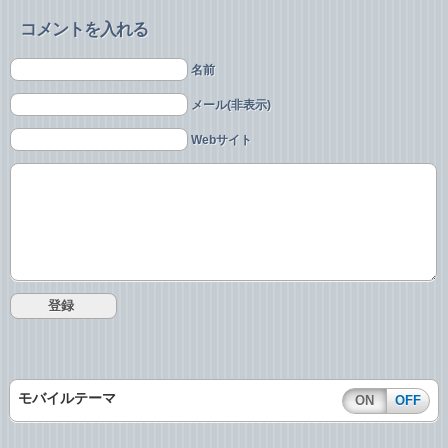
コメントを入れる
名前
メール(非表示)
Webサイト
モバイルテーマ
ON
OFF