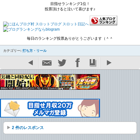
目指せランキング1位！
投票頂けると泣いて喜びます♪
毎日のランキング投票ありがとうございます（＾＾
カテゴリー:
打ち方・リール
2 件のレスポンス