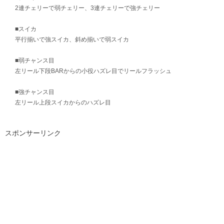
2連チェリーで弱チェリー、3連チェリーで強チェリー
■スイカ
平行揃いで強スイカ、斜め揃いで弱スイカ
■弱チャンス目
左リール下段BARからの小役ハズレ目でリールフラッシュ
■強チャンス目
左リール上段スイカからのハズレ目
スポンサーリンク