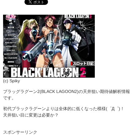
(c) Spiky
ブラッグラグーン2(BLACK LAGOON2)の天井狙い期待値解析情報
です。
初代ブラックラグーンよりは全体的に低くなった模様(゜Д゜)！
天井狙い目に変更は必要か？
スポンサーリンク