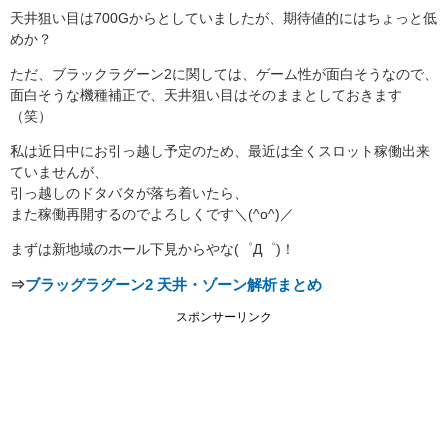
天井狙い目は700Gからとしていましたが、期待値的にはちょっと低
めか？
ただ、ブラックラグーン2に関しては、ゲーム性が面白そうなので、
面白そうな機種補正で、天井狙い目はそのままとしておきます
（笑）
私は近日中にお引っ越し予定のため、最近は全くスロット稼働出来
ていませんが、
引っ越しのドタバタが落ち着いたら、
また稼働再開するのでよろしくです＼(^o^)／
まずは新地域のホール下見からやな(゜Д゜)！
⇒
ブラッグラグーン2 天井・ゾーン解析まとめ
スポンサーリンク