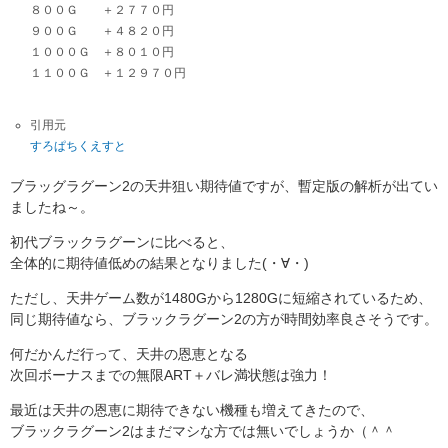
８００Ｇ ＋２７７０円
９００Ｇ ＋４８２０円
１０００Ｇ ＋８０１０円
１１００Ｇ ＋１２９７０円
引用元
すろぱちくえすと
ブラッグラグーン2の天井狙い期待値ですが、暫定版の解析が出てい
ましたね～。
初代ブラックラグーンに比べると、
全体的に期待値低めの結果となりました(・∀・)
ただし、天井ゲーム数が1480Gから1280Gに短縮されているため、
同じ期待値なら、ブラックラグーン2の方が時間効率良さそうです。
何だかんだ行って、天井の恩恵となる
次回ボーナスまでの無限ART＋バレ満状態は強力！
最近は天井の恩恵に期待できない機種も増えてきたので、
ブラックラグーン2はまだマシな方では無いでしょうか（＾＾