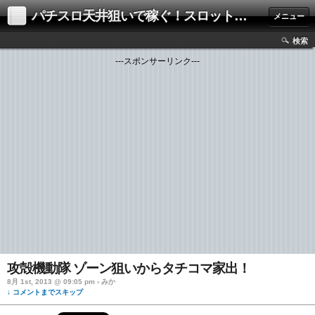
パチスロ天井狙いで稼ぐ！スロット解析・攻略ブログ
メニュー
検索
---スポンサーリンク---
攻殻機動隊 ゾーン狙いからタチコマ家出！
8月 1st, 2013 @ 09:05 pm › みか
↓ コメントまでスキップ