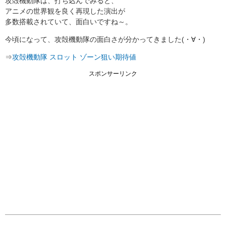
攻殻機動隊は、打ち込んでみると、
アニメの世界観を良く再現した演出が
多数搭載されていて、面白いですね～。
今頃になって、攻殻機動隊の面白さが分かってきました(・∀・)
⇒
攻殻機動隊 スロット ゾーン狙い期待値
スポンサーリンク