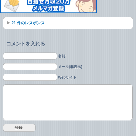
21 件のレスポンス
コメントを入れる
名前
メール(非表示)
Webサイト