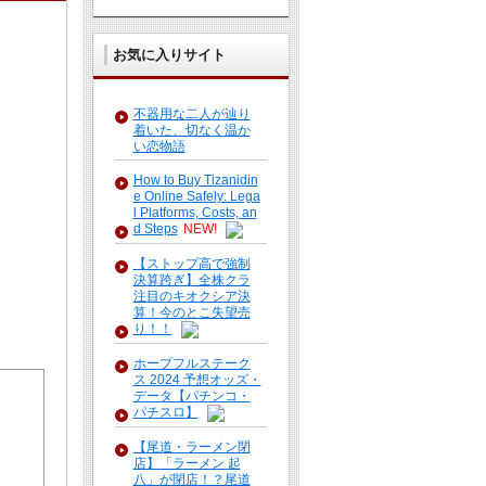
お気に入りサイト
不器用な二人が辿り
着いた、切なく温か
い恋物語
How to Buy Tizanidin
e Online Safely: Lega
l Platforms, Costs, an
d Steps
NEW!
【ストップ高で強制
決算跨ぎ】全株クラ
注目のキオクシア決
算！今のとこ失望売
り！！
ホープフルステーク
ス 2024 予想オッズ・
データ【パチンコ・
パチスロ】
【尾道・ラーメン閉
店】「ラーメン 起
八」が閉店！？尾道