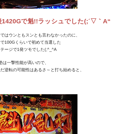
後1420Gで魁!!ラッシュでした(;´▽｀A“
まではウンともスンとも言わなかったのに、
で100Gくらいで初めて当選した
テージで1発ツモでした(;^_^A
男塾は一撃性能が高いので、
まだ逆転の可能性はあるさ～と打ち始めると、