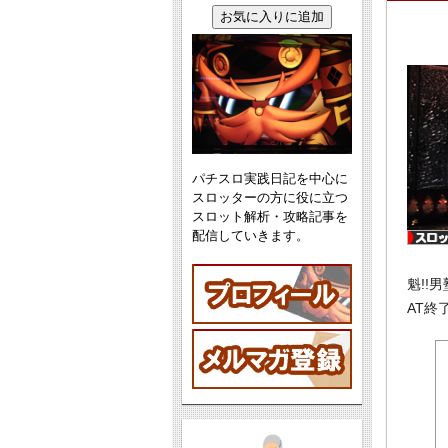
パチスロ実践日記を中心に
スロッターの方に役に立つ
スロット解析・攻略記事を
配信していきます。
魁!!
AT終