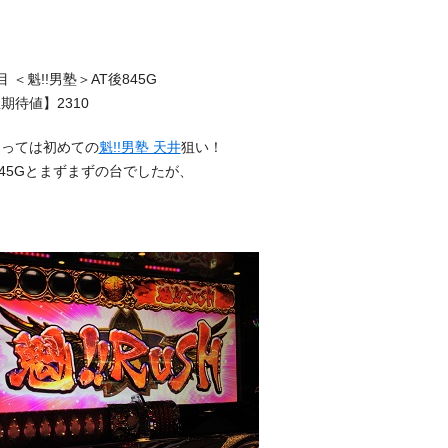
目 ＜魁!!男塾＞AT後845G
期待値】2310
とっては初めての
魁!!男塾 天井
狙い！
845Gとまずまずの台でしたが、