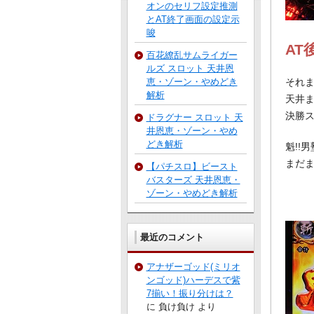
オンのセリフ設定推測
とAT終了画面の設定示
唆
AT
百花繚乱サムライガー
ルズ スロット 天井恩
それ
恵・ゾーン・やめどき
解析
天井ま
決勝ス
ドラグナー スロット 天
井恩恵・ゾーン・やめ
どき解析
魁!!
まだ
【パチスロ】ビースト
バスターズ 天井恩恵・
ゾーン・やめどき解析
最近のコメント
アナザーゴッド(ミリオ
ンゴッド)ハーデスで紫
7揃い！振り分けは？
に
負け負け
より