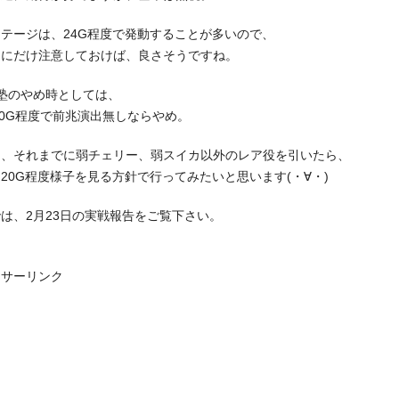
テージは、24G程度で発動することが多いので、
らにだけ注意しておけば、良さそうですね。
男塾のやめ時としては、
20G程度で前兆演出無しならやめ。
し、それまでに弱チェリー、弱スイカ以外のレア役を引いたら、
20G程度様子を見る方針で行ってみたいと思います(・∀・)
は、2月23日の実戦報告をご覧下さい。
ンサーリンク