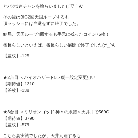
とバケ3連チャンを喰らいました(;´▽｀A“
その後はBIG2回天国ループするも
頂ラッシュには当選せずに終了でした。
結局、天国ループ4回するも手元に残ったコイン75枚！
番長らしいといえば、番長らしい展開で終了でした(;^_^A
【差枚】-125
★2台目 ＜バイオハザード5＞朝一設定変更狙い
【期待値】1310
【差枚】-138
★3台目 ＜ミリオンゴッド 神々の系譜＞天井まで569G
【期待値】3790
【差枚】-579
こちら妻実戦でしたが、天井到達するも