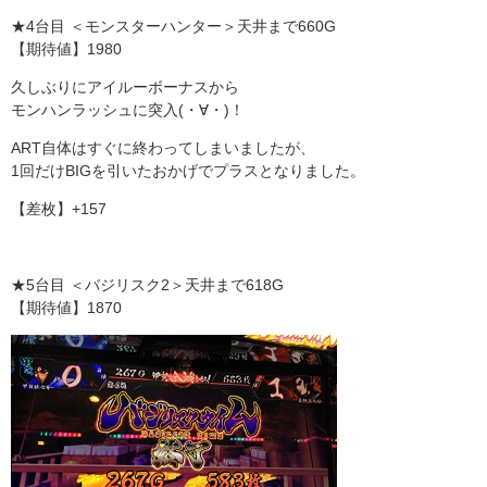
★4台目 ＜モンスターハンター＞天井まで660G
【期待値】1980
久しぶりにアイルーボーナスから
モンハンラッシュに突入(・∀・)！
ART自体はすぐに終わってしまいましたが、
1回だけBIGを引いたおかげでプラスとなりました。
【差枚】+157
★5台目 ＜バジリスク2＞天井まで618G
【期待値】1870