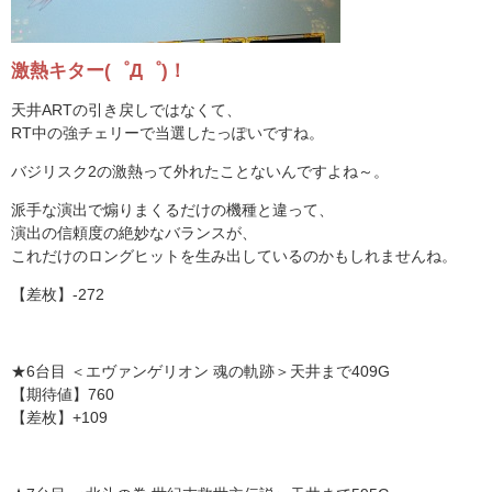
激熱キター(゜Д゜)！
天井ARTの引き戻しではなくて、
RT中の強チェリーで当選したっぽいですね。
バジリスク2の激熱って外れたことないんですよね～。
派手な演出で煽りまくるだけの機種と違って、
演出の信頼度の絶妙なバランスが、
これだけのロングヒットを生み出しているのかもしれませんね。
【差枚】-272
★6台目 ＜エヴァンゲリオン 魂の軌跡＞天井まで409G
【期待値】760
【差枚】+109