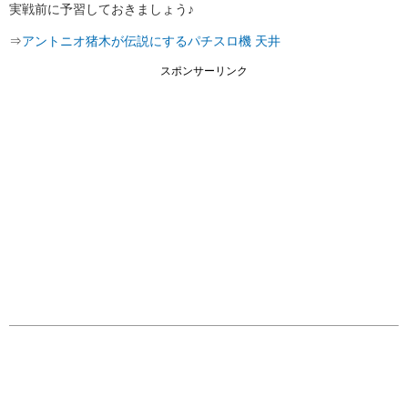
実戦前に予習しておきましょう♪
⇒
アントニオ猪木が伝説にするパチスロ機 天井
スポンサーリンク