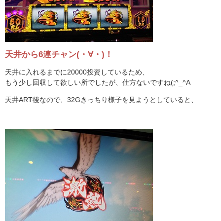
天井から6連チャン(・∀・)！
天井に入れるまでに20000投資しているため、
もう少し回収して欲しい所でしたが、仕方ないですね(;^_^A
天井ART後なので、32Gきっちり様子を見ようとしていると、