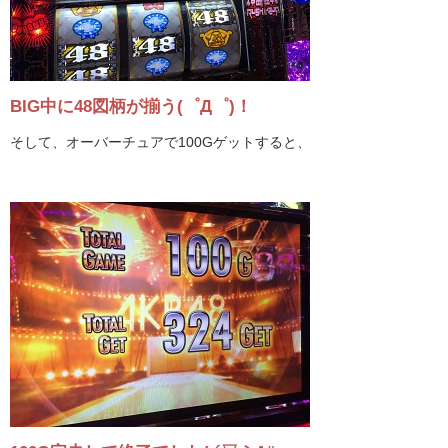
BIG中に48図柄が揃う(゜Д゜)！
そして、オーバーチュアで100Gゲットすると、