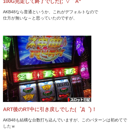
100G完走して終了でした(;´▽｀A“
AKB48なら普通というか、これがデフォルトなので
仕方が無いな～と思っていたのですが、
ART後のRT中に引き戻しでした(゜Д゜)！
AKB48も結構な台数打ち込んでいますが、このパターンは初めてで
したｗ