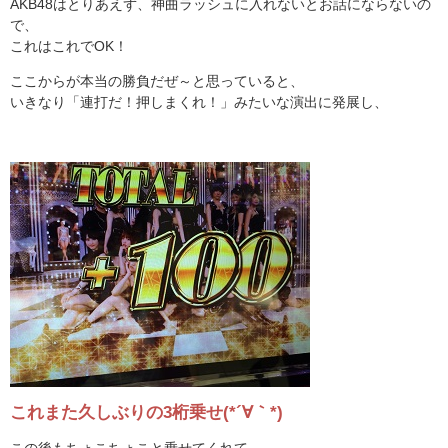
AKB48はとりあえず、神曲ラッシュに入れないとお話にならないの
で、
これはこれでOK！
ここからが本当の勝負だぜ～と思っていると、
いきなり「連打だ！押しまくれ！」みたいな演出に発展し、
これまた久しぶりの3桁乗せ(*´∀｀*)
この後もちょこちょこと乗せてくれて、