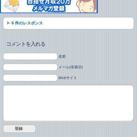
6 件のレスポンス
コメントを入れる
名前
メール(非表示)
Webサイト