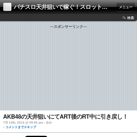
パチスロ天井狙いで稼ぐ！スロット解析・攻略ブログ
メニュー
検索
---スポンサーリンク---
AKB48の天井狙いにてART後のRT中に引き戻し！
7月 14th, 2014 @ 09:06 pm › みか
↓ コメントまでスキップ