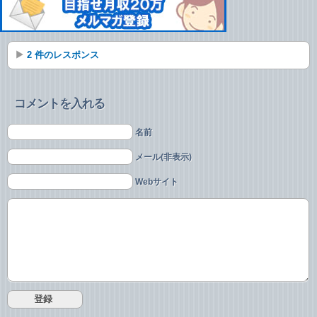
2 件のレスポンス
コメントを入れる
名前
メール(非表示)
Webサイト