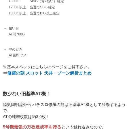
1300G SBIG（青7揃い）確定
1200G以上 当選でSBIG確定
1000G以上 当選でBIG以上確定
狙い目
AT間700G
やめどき
AT後即ヤメ
※基本スペックはこちらのページをご覧下さい。
⇒
修羅の刻 スロット 天井・ゾーン解析まとめ
数少ない旧基準AT機！
陸奥圓明流外伝 パチスロ修羅の刻は旧基準AT機として登場するよう
で、
ATの純増枚数は約3.0枚！
5号機最強の万枚達成率を誇る
という触れ込みなので、