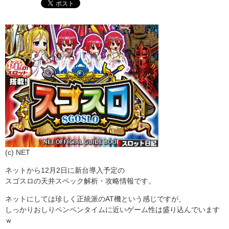
(c) NET
ネットから12月2日に新台導入予定の
スゴスロの天井スペック解析・攻略情報です。
ネットにしては珍しく正統派のAT機という感じですが、
しっかりおしりペンペンタイムに近いゲーム性は盛り込んでいます
ｗ