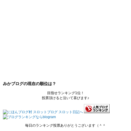
みかブログの現在の順位は？
目指せランキング1位！
投票頂けると泣いて喜びます♪
毎日のランキング投票ありがとうございます（＾＾