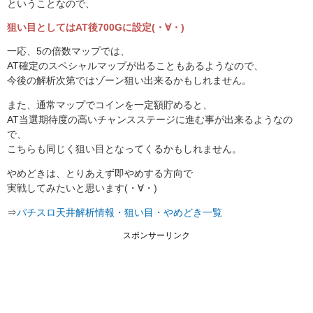
ということなので、
狙い目としてはAT後700Gに設定(・∀・)
一応、5の倍数マップでは、
AT確定のスペシャルマップが出ることもあるようなので、
今後の解析次第ではゾーン狙い出来るかもしれません。
また、通常マップでコインを一定額貯めると、
AT当選期待度の高いチャンスステージに進む事が出来るようなの
で、
こちらも同じく狙い目となってくるかもしれません。
やめどきは、とりあえず即やめする方向で
実戦してみたいと思います(・∀・)
⇒
パチスロ天井解析情報・狙い目・やめどき一覧
スポンサーリンク