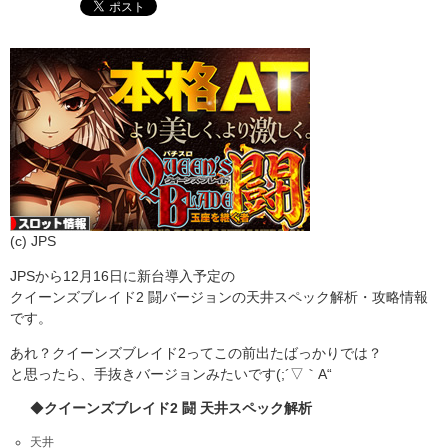
(c) JPS
JPSから12月16日に新台導入予定の
クイーンズブレイド2 闘バージョンの天井スペック解析・攻略情報
です。
あれ？クイーンズブレイド2ってこの前出たばっかりでは？
と思ったら、手抜きバージョンみたいです(;´▽｀A“
◆
クイーンズブレイド2 闘 天井スペック解析
天井