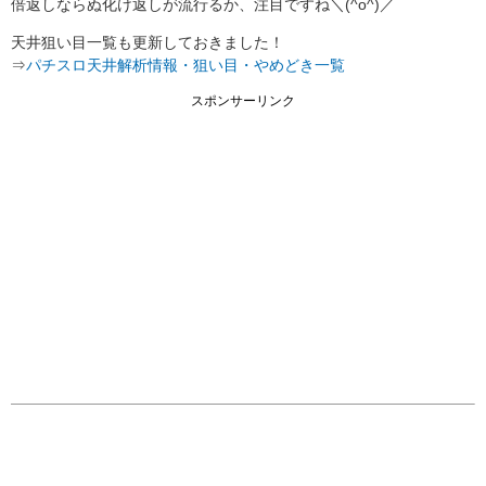
倍返しならぬ化け返しが流行るか、注目ですね＼(^o^)／
天井狙い目一覧も更新しておきました！
⇒
パチスロ天井解析情報・狙い目・やめどき一覧
スポンサーリンク