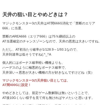
天井の狙い目とやめどきは？
マジックモンスター3の天井はAT間666G消化で「禁断のエリア
666」に当選。
禁断のAREA666（エリア666）は75％継続以上の
AT当選確定のチャンスゾーンなので、天井の恩恵は大きいですね。
ただし、AT初当たり確率が1/128.9～1/93.1なので、
天井到達率は低そうですね(;^_^A
個人的にはボーナス確率軽い機種よりも、
ハーデスのように極悪的なボーナス確率で、
天井深い＋恩恵が大きい機種の方が好きなんですけどね（笑）
マジックモンスター3の天井狙い目としては、
AT間400Gに設定！
やめどきとしては、規定ゲーム数解除は無いということで、
AT後10Gくらい様子を見て何も無ければヤメたいと思います。