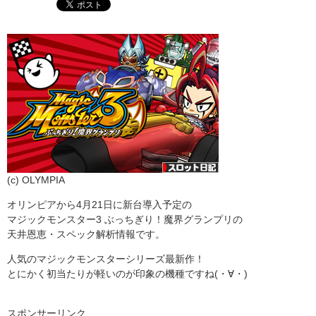
(c) OLYMPIA
オリンピアから4月21日に新台導入予定の
マジックモンスター3 ぶっちぎり！魔界グランプリの
天井恩恵・スペック解析情報です。
人気のマジックモンスターシリーズ最新作！
とにかく初当たりが軽いのが印象の機種ですね(・∀・)
スポンサーリンク