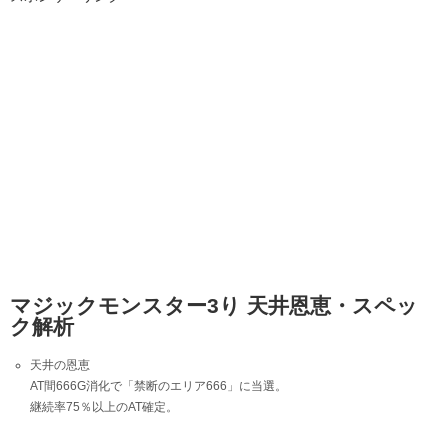
マジックモンスター3り 天井恩恵・スペッ
ク解析
天井の恩恵
AT間666G消化で「禁断のエリア666」に当選。
継続率75％以上のAT確定。