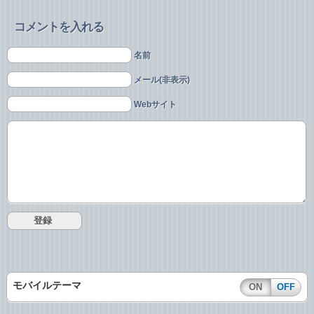
コメントを入れる
名前
メール(非表示)
Webサイト
モバイルテーマ
ON
OFF