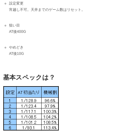
設定変更
宵越し不可。天井までのゲーム数はリセット。
狙い目
AT後400G
やめどき
AT後10G
基本スペックは？