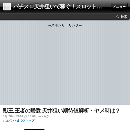
パチスロ天井狙いで稼ぐ！スロット解析・攻略ブログ
メニュー
検索
---スポンサーリンク---
獣王 王者の帰還 天井狙い期待値解析・ヤメ時は？
3月 28th, 2014 @ 09:06 pm › みか
↓ コメントまでスキップ