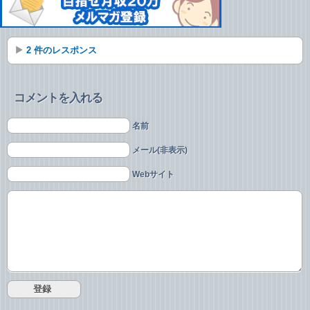
2 件のレスポンス
コメントを入れる
名前
メール(非表示)
Webサイト