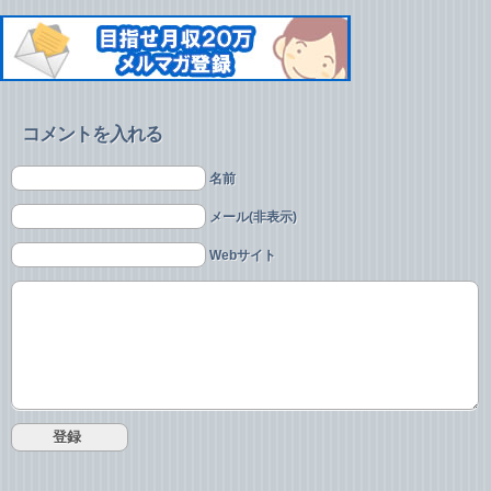
コメントを入れる
名前
メール(非表示)
Webサイト