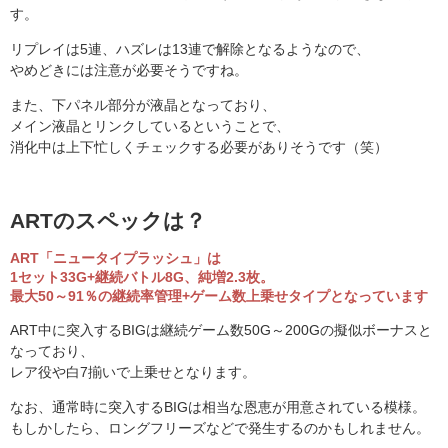
す。
リプレイは5連、ハズレは13連で解除となるようなので、
やめどきには注意が必要そうですね。
また、下パネル部分が液晶となっており、
メイン液晶とリンクしているということで、
消化中は上下忙しくチェックする必要がありそうです（笑）
ARTのスペックは？
ART「ニュータイプラッシュ」は
1セット33G+継続バトル8G、純増2.3枚。
最大50～91％の継続率管理+ゲーム数上乗せタイプとなっています
ART中に突入するBIGは継続ゲーム数50G～200Gの擬似ボーナスと
なっており、
レア役や白7揃いで上乗せとなります。
なお、通常時に突入するBIGは相当な恩恵が用意されている模様。
もしかしたら、ロングフリーズなどで発生するのかもしれません。