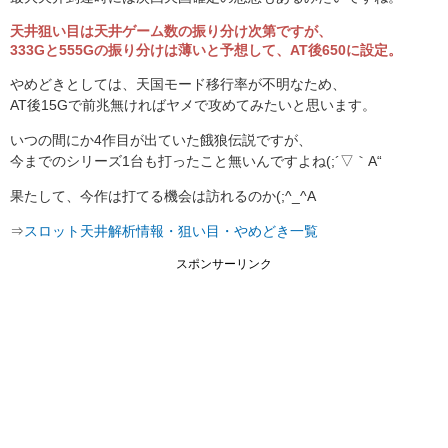
天井狙い目は天井ゲーム数の振り分け次第ですが、
333Gと555Gの振り分けは薄いと予想して、AT後650に設定。
やめどきとしては、天国モード移行率が不明なため、
AT後15Gで前兆無ければヤメで攻めてみたいと思います。
いつの間にか4作目が出ていた餓狼伝説ですが、
今までのシリーズ1台も打ったこと無いんですよね(;´▽｀A“
果たして、今作は打てる機会は訪れるのか(;^_^A
⇒
スロット天井解析情報・狙い目・やめどき一覧
スポンサーリンク