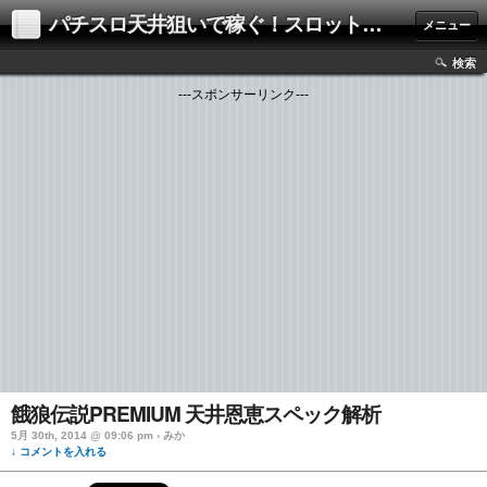
パチスロ天井狙いで稼ぐ！スロット解析・攻略ブログ
メニュー
検索
---スポンサーリンク---
餓狼伝説PREMIUM 天井恩恵スペック解析
5月 30th, 2014 @ 09:06 pm › みか
↓ コメントを入れる