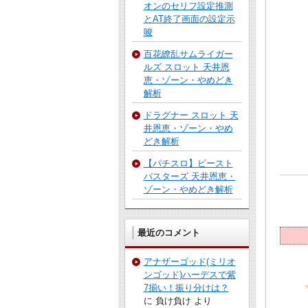
オンのセリフ設定推測
とAT終了画面の設定示
唆
百花繚乱サムライガー
ルズ スロット 天井恩
恵・ゾーン・やめどき
解析
ドラグナー スロット 天
井恩恵・ゾーン・やめ
どき解析
【パチスロ】ビースト
バスターズ 天井恩恵・
ゾーン・やめどき解析
最近のコメント
アナザーゴッド(ミリオ
ンゴッド)ハーデスで紫
7揃い！振り分けは？
に
負け負け
より