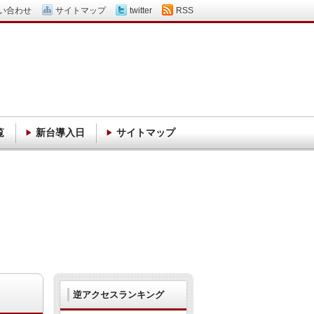
い合わせ
サイトマップ
twitter
RSS
覧
新台導入日
サイトマップ
逆アクセスランキング