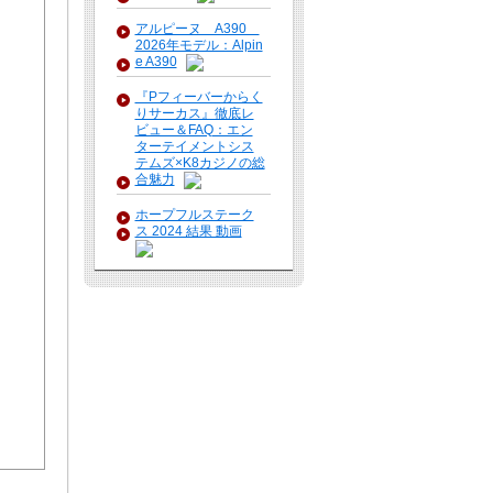
アルピーヌ A390
2026年モデル：Alpin
e A390
『Pフィーバーからく
りサーカス』徹底レ
ビュー＆FAQ：エン
ターテイメントシス
テムズ×K8カジノの総
合魅力
ホープフルステーク
ス 2024 結果 動画
すろらぼで今読むべ
き！オススメ機種5選
と見どころを紹介
【元オンカジ中の人
が徹底解説】バカラ
の絞り(スクイーズ)の
やり方・方法
山本昌
山本昌