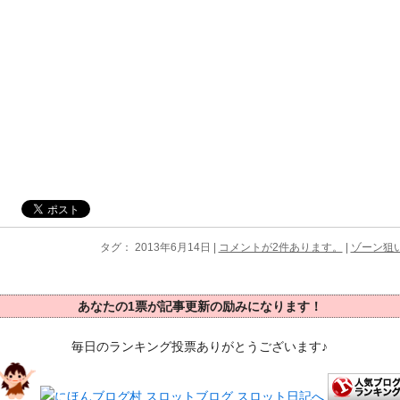
タグ：
2013年6月14日
|
コメントが2件あります。
|
ゾーン狙
あなたの1票が記事更新の励みになります！
毎日のランキング投票ありがとうございます♪