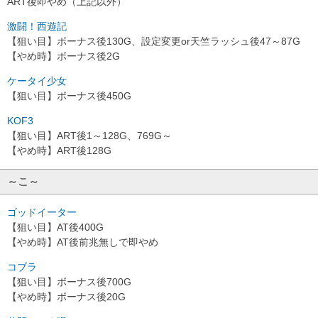
ART後即やめ（上記以外）
激闘！西遊記
【狙い目】ボーナス後130G、設定変更or天竺ラッシュ後47～87G
【やめ時】ボーナス後2G
ケータイ少女
【狙い目】ボーナス後450G
KOF3
【狙い目】ART後1～128G、769G～
【やめ時】ART後128G
～こ～
ゴッドイーター
【狙い目】AT後400G
【やめ時】AT後前兆無しで即やめ
コブラ
【狙い目】ボーナス後700G
【やめ時】ボーナス後20G