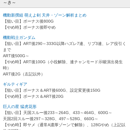
～き～
機動新撰組 萌えよ剣 天井・ゾーン解析まとめ
【狙い目】ボーナス後800G
【やめ時】ボーナス後即やめ
機動戦士ガンダム
【狙い目】ART後290～333G以降ハズレ7連、リプ3連、レア役引く
まで
ART後500G～
【やめ時】ART後100G（小役解除、連チャンモード示唆演出発生
時）
ART後2G（左記以外）
ギルティギア
【狙い目】ボーナス＆ART後600G、設定変更後150G
【やめ時】ボーナス＆ART後20G
巨人の星 猛虎花形
【狙い目】天国スルー後233～264G、433～464G、600G～
天国2回スルー後297～328G、497～528G、660G～
【やめ時】即ヤメ（通常A濃厚ゾーンで解除）、128Gやめ（上記以