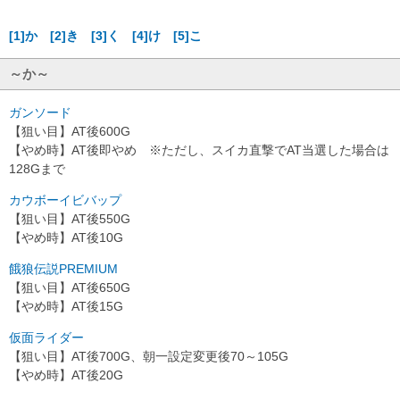
[1]か
[2]き
[3]く
[4]け
[5]こ
～か～
ガンソード
【狙い目】AT後600G
【やめ時】AT後即やめ ※ただし、スイカ直撃でAT当選した場合は
128Gまで
カウボーイビバップ
【狙い目】AT後550G
【やめ時】AT後10G
餓狼伝説PREMIUM
【狙い目】AT後650G
【やめ時】AT後15G
仮面ライダー
【狙い目】AT後700G、朝一設定変更後70～105G
【やめ時】AT後20G