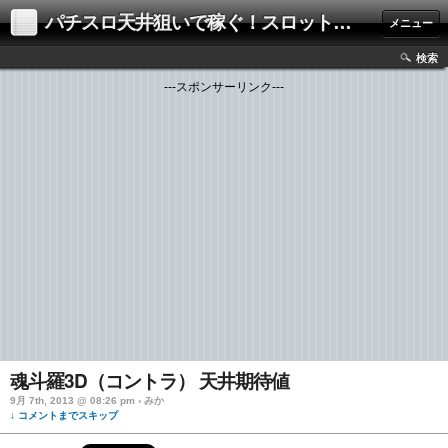
パチスロ天井狙いで稼ぐ！スロット解析・攻略ブログ
メニュー
検索
---スポンサーリンク---
魂斗羅3D（コントラ） 天井期待値
9月 7th, 2013 @ 08:26 pm › みか
↓ コメントまでスキップ