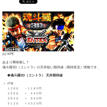
(c) KPE
あまり興味無し？
魂斗羅3D（コントラ）の天井狙い期待値（期待収支）情報です。
◆
魂斗羅3D（コントラ） 天井期待値
AT後
１２８Ｇ －１１８０円
２５６Ｇ ＋ ４４０円
３８４Ｇ ＋ ９９０円
５１２Ｇ ＋３０２０円