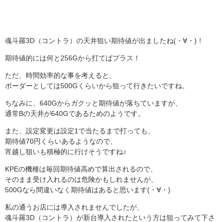
魂斗羅3D（コントラ）の天井狙い期待値が出ましたね(・∀・)！
期待値的には何と256Gから打てばプラス！
ただ、時間効率的な事を考えると、
ボーダーとしては500Gくらいから狙って行きたいですね。
ちなみに、640Gからガクッと期待値が落ちていますが、
通常Bの天井が640Gであるためのようです。
また、設定変更は設定1で当たるまで打っても、
期待値70円くらいあるようなので、
宵越し狙いも積極的に行けそうですね♪
KPEの機種は毎回期待値高めで算出されるので、
そのまま受け入れるのは危険かもしれませんが、
500Gなら間違いなく期待値はあると思います(・∀・)
私の通うお店には導入されませんでしたが、
魂斗羅3D（コントラ）が新台導入されたという方は狙ってみて下さ