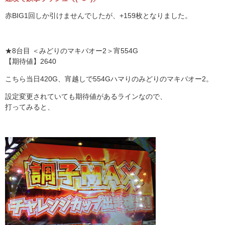
赤BIG1回しか引けませんでしたが、+159枚となりました。
★8台目 ＜みどりのマキバオー2＞宵554G
【期待値】2640
こちら当日420G、宵越しで554Gハマりのみどりのマキバオー2。
設定変更されていても期待値があるラインなので、
打ってみると、