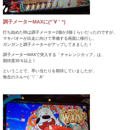
調子メーターMAXに(*´∀｀*)
打ち始めた時は調子メーター2個か3個くらいだったのですが、
マキバオーが出走に向けて準備する画面に移行し、
ガンガンと調子メーターがアップしてきました！
調子メーターMAXで突入する「チャレンジカップ」は、
期待度35％以上！
ということで、早い当たりを期待していましたが、
無念のスルー(;´▽｀A“