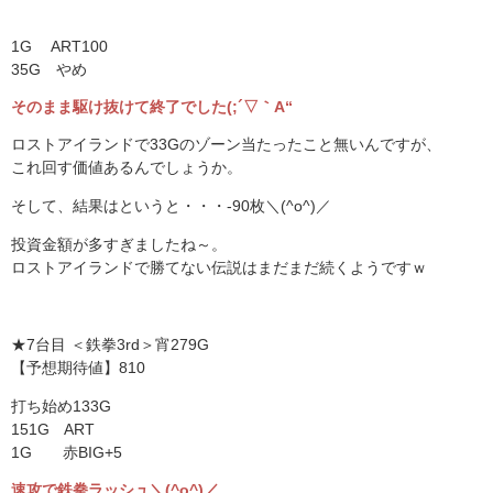
1G ART100
35G やめ
そのまま駆け抜けて終了でした(;´▽｀A“
ロストアイランドで33Gのゾーン当たったこと無いんですが、
これ回す価値あるんでしょうか。
そして、結果はというと・・・-90枚＼(^o^)／
投資金額が多すぎましたね～。
ロストアイランドで勝てない伝説はまだまだ続くようですｗ
★7台目 ＜鉄拳3rd＞宵279G
【予想期待値】810
打ち始め133G
151G ART
1G 赤BIG+5
速攻で鉄拳ラッシュ＼(^o^)／