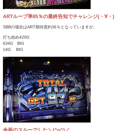
ARTループ率85％の最終告知でチャレンジ(・∀・)
SBBの場合はART期待度約36％となっていますが、
打ち始め420G
634G BIG
14G BIG
余裕のスルーでした＼(^o^)／