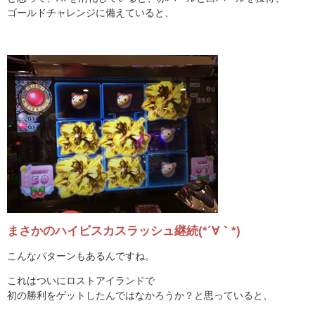
ゴールドチャレンジに備えていると、
まさかのハイビスカスラッシュ継続(*´∀｀*)
こんなパターンもあるんですね。
これはついにロストアイランドで
初の勝利をゲットしたんではなかろうか？と思っていると、