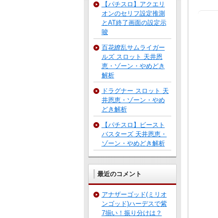
【パチスロ】アクエリ
オンのセリフ設定推測
とAT終了画面の設定示
唆
百花繚乱サムライガー
ルズ スロット 天井恩
恵・ゾーン・やめどき
解析
ドラグナー スロット 天
井恩恵・ゾーン・やめ
どき解析
【パチスロ】ビースト
バスターズ 天井恩恵・
ゾーン・やめどき解析
最近のコメント
アナザーゴッド(ミリオ
ンゴッド)ハーデスで紫
7揃い！振り分けは？