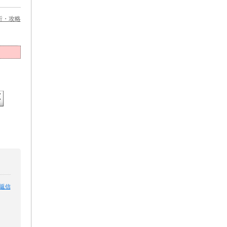
第三回年末オフ会
析・攻略
【ブログ全く書いて
ないのに今年も年末
オフ会やるらしい
よ！！】
モンスターハンター
狂竜戦線 スロット新
台｜スペック・天
井・解析まとめ
2016年１０月以降の
注目パチンコ！！
A-SLOT偽物語 BIG
中の設定示唆演出
最近は行ってません
ひたぎ＆翼（１枚
返信
絵）
ゴト師の自分の仕事
中のカメラ映像を見
せられて④