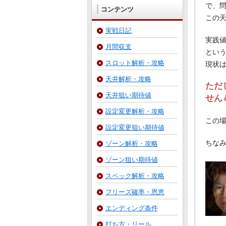
で、問
コンテンツ
この
実戦日記
実践
月間収支
とい
スロット解析・攻略
現状は
天井解析・攻略
ただ
天井狙い期待値
せん
設定変更解析・攻略
この
設定変更狙い期待値
ちな
ゾーン解析・攻略
ゾーン狙い期待値
スペック解析・攻略
フリーズ確率・恩恵
エンディング条件
打ち方・リール