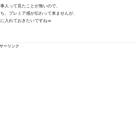
仕事人って見たことが無いので、
いち、プレミア感が伝わって来ませんが、
中に入れておきたいですねｗ
サーリンク