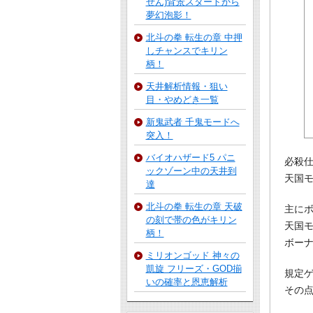
ぜん)背景スタートから
夢幻泡影！
北斗の拳 転生の章 中押
しチャンスでキリン
柄！
天井解析情報・狙い
目・やめどき一覧
新鬼武者 千鬼モードへ
突入！
バイオハザード5 パニ
必殺仕
ックゾーン中の天井到
天国モ
達
北斗の拳 転生の章 天破
主にボ
の刻で帯の色がキリン
天国
柄！
ボー
ミリオンゴッド 神々の
凱旋 フリーズ・GOD揃
規定
いの確率と恩恵解析
その点