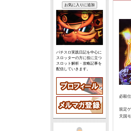
パチスロ実践日記を中心に
スロッターの方に役に立つ
スロット解析・攻略記事を
配信していきます。
必殺仕
規定
天国モ