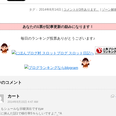
タグ：
2014年8月14日
|
コメントが3件あります。
|
ゾーン解
あなたの1票が記事更新の励みになります！
毎日のランキング投票ありがとうございます♪
件のコメント
カート
2014年8月15日 4:47 AM
ともシュールな示唆演出ですねw
に挟んだ話1で移行率5％らしいですよ;^_^A