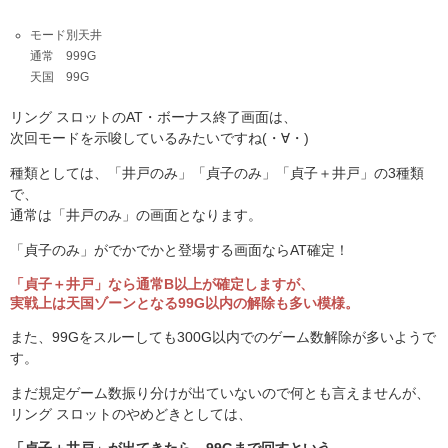
モード別天井
通常 999G
天国 99G
リング スロットのAT・ボーナス終了画面は、
次回モードを示唆しているみたいですね(・∀・)
種類としては、「井戸のみ」「貞子のみ」「貞子＋井戸」の3種類
で、
通常は「井戸のみ」の画面となります。
「貞子のみ」がでかでかと登場する画面ならAT確定！
「貞子＋井戸」なら通常B以上が確定しますが、
実戦上は天国ゾーンとなる99G以内の解除も多い模様。
また、99Gをスルーしても300G以内でのゲーム数解除が多いようで
す。
まだ規定ゲーム数振り分けが出ていないので何とも言えませんが、
リング スロットのやめどきとしては、
「貞子＋井戸」が出てきたら、99Gまで回すという