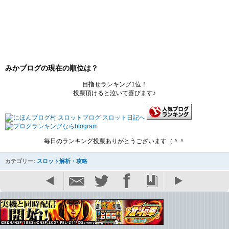
みかブログの現在の順位は？
目指せランキング1位！
投票頂けると泣いて喜びます♪
毎日のランキング投票ありがとうございます（＾＾
カテゴリー:
スロット解析・攻略