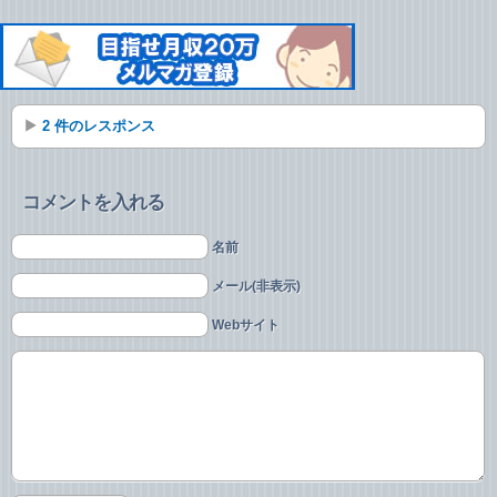
2 件のレスポンス
コメントを入れる
名前
メール(非表示)
Webサイト