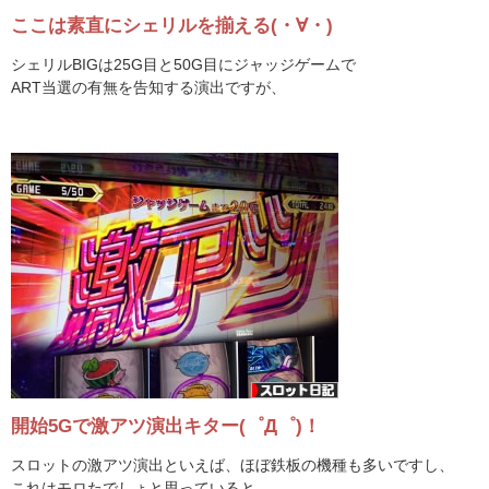
ここは素直にシェリルを揃える(・∀・)
シェリルBIGは25G目と50G目にジャッジゲームで
ART当選の有無を告知する演出ですが、
開始5Gで激アツ演出キター(゜Д゜)！
スロットの激アツ演出といえば、ほぼ鉄板の機種も多いですし、
これはモロたでしょと思っていると、