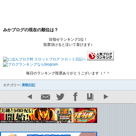
みかブログの現在の順位は？
目指せランキング1位！
投票頂けると泣いて喜びます♪
毎日のランキング投票ありがとうございます（＾＾
カテゴリー:
実戦日記