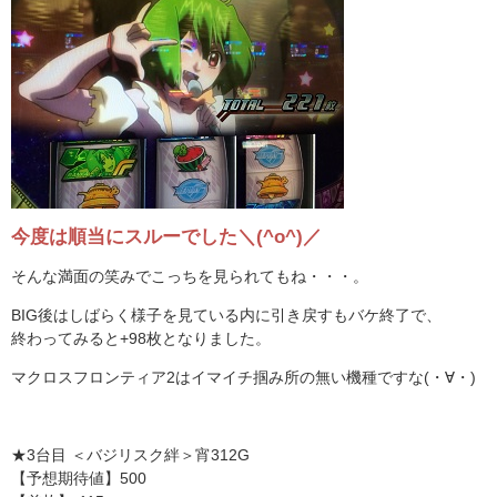
今度は順当にスルーでした＼(^o^)／
そんな満面の笑みでこっちを見られてもね・・・。
BIG後はしばらく様子を見ている内に引き戻すもバケ終了で、
終わってみると+98枚となりました。
マクロスフロンティア2はイマイチ掴み所の無い機種ですな(・∀・)
★3台目 ＜バジリスク絆＞宵312G
【予想期待値】500