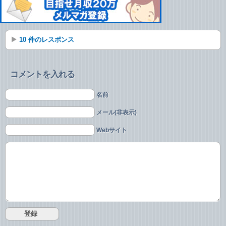
10 件のレスポンス
コメントを入れる
名前
メール(非表示)
Webサイト