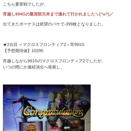
こちら妻実戦でしたが、
宵越し994Gの最深部天井まで連れて行かれました＼(^o^)／
出てきたボーナスは絶望のバケで-399枚となりました。
★2台目 ＜マクロスフロンティア2＞宵991G
【予想期待値】10290
宵越しながら991Gのマクロスフロンティア2でしたが、
いつの間にか連続演出へ発展し、